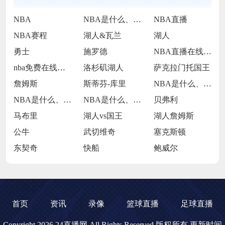
NBA
NBA是什么、NBA直播、NBA在哪里直
NBA直播
NBA赛程
湖人&瓦兰
湖人
勇士
施罗德
NBA直播在线观看
nba免费在线高清直播
洛杉矶湖人
萨克拉门托国王
詹姆斯
斯蒂芬-库里
NBA是什么、NBA直播、NBA在哪里直
NBA是什么、NBA直播、NBA在哪里直
NBA是什么、NBA直播、湖人VS灰熊
贝弗利
马布里
湖人vs国王
湖人詹姆斯
公牛
武切维奇
塞克斯顿
东契奇
快船
鲍威尔
首页
资讯
录像
篮球直播
足球直播
Copyright 2026 24直播网 All Rights Reserved 版权所有 更新时间