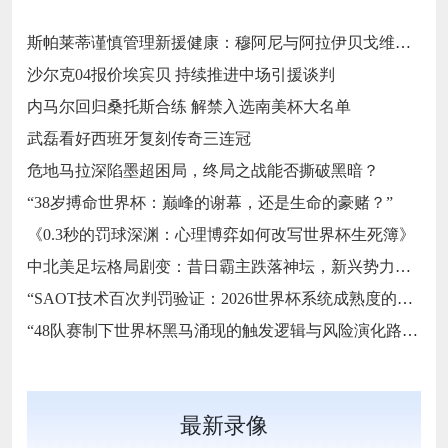
斯帕莱蒂谨慎管理新援健康：穆阿尼与阿拉伊贝戈维奇缺席尤文热身赛的战略考量‌
沙尔克04报价埃宾贝 持续推进中场引援谈判
内马尔回归桑托斯合练 解禁入选南美杯大名单
武磊看好西班牙复刻传奇三连冠
危地马拉深陷墨超困局，终局之战能否撕破黑暗？
“38岁搏命世界杯：巅峰的谢幕，还是生命的豪赌？”
《0.3秒的罚球深渊：心理博弈如何改写世界杯生死簿》
中北美足坛格局剧变：昔日霸主跌落神坛，新兴势力强势崛起
“SAOT技术百次判罚验证：2026世界杯系统成熟度的关键节点与演进路径”
“48队赛制下世界杯黑马涌现的触发逻辑与风险演化路径”
最新录像