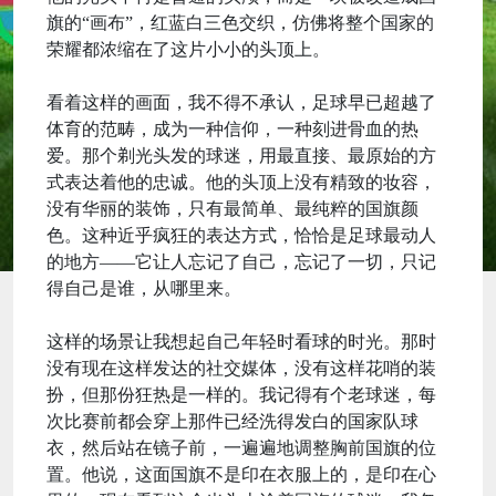
旗的“画布”，红蓝白三色交织，仿佛将整个国家的
荣耀都浓缩在了这片小小的头顶上。
看着这样的画面，我不得不承认，足球早已超越了
体育的范畴，成为一种信仰，一种刻进骨血的热
爱。那个剃光头发的球迷，用最直接、最原始的方
式表达着他的忠诚。他的头顶上没有精致的妆容，
没有华丽的装饰，只有最简单、最纯粹的国旗颜
色。这种近乎疯狂的表达方式，恰恰是足球最动人
的地方——它让人忘记了自己，忘记了一切，只记
得自己是谁，从哪里来。
这样的场景让我想起自己年轻时看球的时光。那时
没有现在这样发达的社交媒体，没有这样花哨的装
扮，但那份狂热是一样的。我记得有个老球迷，每
次比赛前都会穿上那件已经洗得发白的国家队球
衣，然后站在镜子前，一遍遍地调整胸前国旗的位
置。他说，这面国旗不是印在衣服上的，是印在心