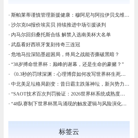
·
斯帕莱蒂谨慎管理新援健康：穆阿尼与阿拉伊贝戈维奇缺席尤文热身赛的战略考量‌
·
沙尔克04报价埃宾贝 持续推进中场引援谈判
·
内马尔回归桑托斯合练 解禁入选南美杯大名单
·
武磊看好西班牙复刻传奇三连冠
·
危地马拉深陷墨超困局，终局之战能否撕破黑暗？
·
“38岁搏命世界杯：巅峰的谢幕，还是生命的豪赌？”
·
《0.3秒的罚球深渊：心理博弈如何改写世界杯生死簿》
·
中北美足坛格局剧变：昔日霸主跌落神坛，新兴势力强势崛起
·
“SAOT技术百次判罚验证：2026世界杯系统成熟度的关键节点与演进路径”
·
“48队赛制下世界杯黑马涌现的触发逻辑与风险演化路径”
标签云