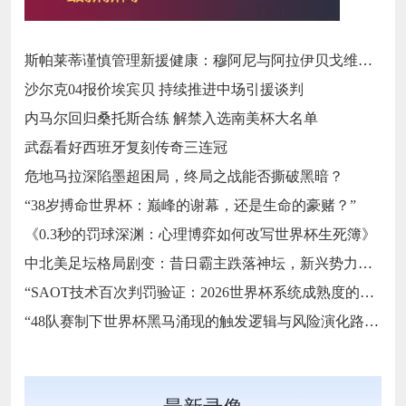
斯帕莱蒂谨慎管理新援健康：穆阿尼与阿拉伊贝戈维奇缺席尤文热身赛的战略考量‌
沙尔克04报价埃宾贝 持续推进中场引援谈判
内马尔回归桑托斯合练 解禁入选南美杯大名单
武磊看好西班牙复刻传奇三连冠
危地马拉深陷墨超困局，终局之战能否撕破黑暗？
“38岁搏命世界杯：巅峰的谢幕，还是生命的豪赌？”
《0.3秒的罚球深渊：心理博弈如何改写世界杯生死簿》
中北美足坛格局剧变：昔日霸主跌落神坛，新兴势力强势崛起
“SAOT技术百次判罚验证：2026世界杯系统成熟度的关键节点与演进路径”
“48队赛制下世界杯黑马涌现的触发逻辑与风险演化路径”