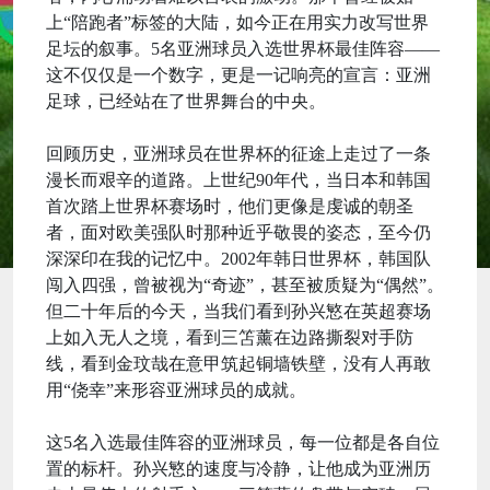
上“陪跑者”标签的大陆，如今正在用实力改写世界
足坛的叙事。5名亚洲球员入选世界杯最佳阵容——
这不仅仅是一个数字，更是一记响亮的宣言：亚洲
足球，已经站在了世界舞台的中央。
回顾历史，亚洲球员在世界杯的征途上走过了一条
漫长而艰辛的道路。上世纪90年代，当日本和韩国
首次踏上世界杯赛场时，他们更像是虔诚的朝圣
者，面对欧美强队时那种近乎敬畏的姿态，至今仍
深深印在我的记忆中。2002年韩日世界杯，韩国队
闯入四强，曾被视为“奇迹”，甚至被质疑为“偶然”。
但二十年后的今天，当我们看到孙兴慜在英超赛场
上如入无人之境，看到三笘薰在边路撕裂对手防
线，看到金玟哉在意甲筑起铜墙铁壁，没有人再敢
用“侥幸”来形容亚洲球员的成就。
这5名入选最佳阵容的亚洲球员，每一位都是各自位
置的标杆。孙兴慜的速度与冷静，让他成为亚洲历