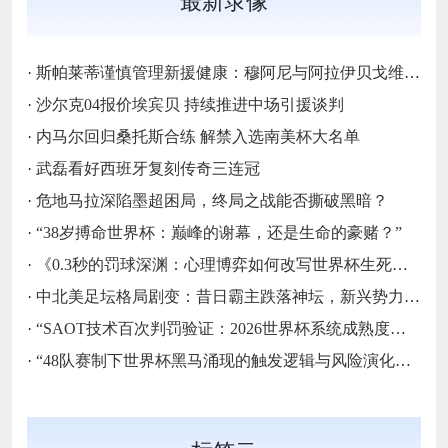
最新录像
·
斯帕莱蒂谨慎管理新援健康：穆阿尼与阿拉伊贝戈维奇缺席尤文热身赛的战略考量‌
·
沙尔克04报价埃宾贝 持续推进中场引援谈判
·
内马尔回归桑托斯合练 解禁入选南美杯大名单
·
武磊看好西班牙复刻传奇三连冠
·
危地马拉深陷墨超困局，终局之战能否撕破黑暗？
·
“38岁搏命世界杯：巅峰的谢幕，还是生命的豪赌？”
·
《0.3秒的罚球深渊：心理博弈如何改写世界杯生死簿》
·
中北美足坛格局剧变：昔日霸主跌落神坛，新兴势力强势崛起
·
“SAOT技术百次判罚验证：2026世界杯系统成熟度的关键节点与演进路径”
·
“48队赛制下世界杯黑马涌现的触发逻辑与风险演化路径”