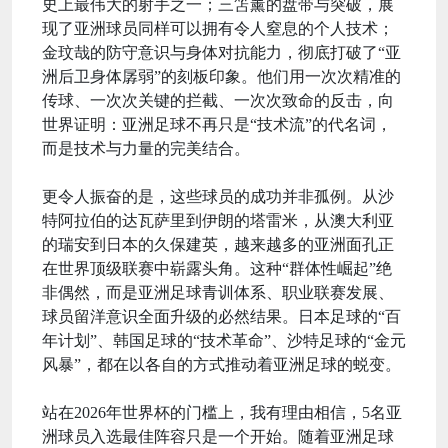
史上最伟大的射手之一；三笘薰的盘带与突破，展
现了亚洲球员同样可以拥有令人窒息的个人技术；
金玟哉的防守意识与身体对抗能力，彻底打破了“亚
洲后卫身体孱弱”的刻板印象。他们用一次次精准的
传球、一次次关键的拦截、一次次致命的反击，向
世界证明：亚洲足球不再只是“技术流”的代名词，
而是技术与力量的完美结合。
更令人振奋的是，这些球员的成功并非孤例。从沙
特阿拉伯的达瓦萨里到伊朗的塔雷米，从澳大利亚
的瑞安到日本的久保建英，越来越多的亚洲面孔正
在世界顶级联赛中崭露头角。这种“群体性崛起”绝
非偶然，而是亚洲足球青训体系、职业联赛发展、
球员留洋意识全面升级的必然结果。日本足球的“百
年计划”、韩国足球的“技术革命”、沙特足球的“金元
风暴”，都在以各自的方式推动着亚洲足球的蜕变。
站在2026年世界杯的门槛上，我有理由相信，5名亚
洲球员入选最佳阵容只是一个开始。随着亚洲足球