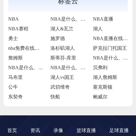
标签云
NBA
NBA是什么、NBA直播、NBA在哪里直
NBA直播
NBA赛程
湖人&瓦兰
湖人
勇士
施罗德
NBA直播在线观看
nba免费在线高清直播
洛杉矶湖人
萨克拉门托国王
詹姆斯
斯蒂芬-库里
NBA是什么、NBA直播、NBA在哪里直
NBA是什么、NBA直播、NBA在哪里直
NBA是什么、NBA直播、湖人VS灰熊
贝弗利
马布里
湖人vs国王
湖人詹姆斯
公牛
武切维奇
塞克斯顿
东契奇
快船
鲍威尔
首页
资讯
录像
篮球直播
足球直播