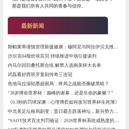
那是我们所有人共同的青春与信仰。
斯帕莱蒂谨慎管理新援健康：穆阿尼与阿拉伊贝戈维奇缺席尤文热身赛的战略考量‌
沙尔克04报价埃宾贝 持续推进中场引援谈判
内马尔回归桑托斯合练 解禁入选南美杯大名单
武磊看好西班牙复刻传奇三连冠
危地马拉深陷墨超困局，终局之战能否撕破黑暗？
“38岁搏命世界杯：巅峰的谢幕，还是生命的豪赌？”
《0.3秒的罚球深渊：心理博弈如何改写世界杯生死簿》
中北美足坛格局剧变：昔日霸主跌落神坛，新兴势力强势崛起
“SAOT技术百次判罚验证：2026世界杯系统成熟度的关键节点与演进路径”