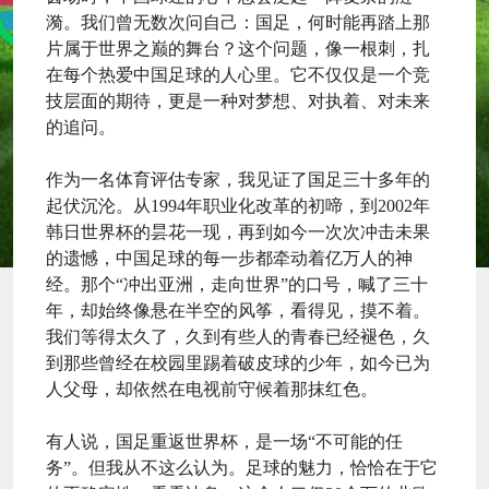
漪。我们曾无数次问自己：国足，何时能再踏上那
片属于世界之巅的舞台？这个问题，像一根刺，扎
在每个热爱中国足球的人心里。它不仅仅是一个竞
技层面的期待，更是一种对梦想、对执着、对未来
的追问。
作为一名体育评估专家，我见证了国足三十多年的
起伏沉沦。从1994年职业化改革的初啼，到2002年
韩日世界杯的昙花一现，再到如今一次次冲击未果
的遗憾，中国足球的每一步都牵动着亿万人的神
经。那个“冲出亚洲，走向世界”的口号，喊了三十
年，却始终像悬在半空的风筝，看得见，摸不着。
我们等得太久了，久到有些人的青春已经褪色，久
到那些曾经在校园里踢着破皮球的少年，如今已为
人父母，却依然在电视前守候着那抹红色。
有人说，国足重返世界杯，是一场“不可能的任
务”。但我从不这么认为。足球的魅力，恰恰在于它