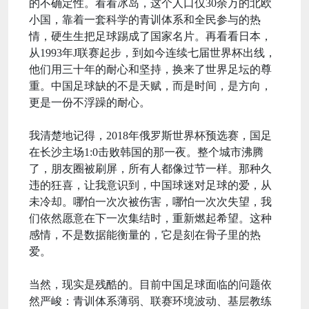
的不确定性。看看冰岛，这个人口仅30余万的北欧
小国，靠着一套科学的青训体系和全民参与的热
情，硬生生把足球踢成了国家名片。再看看日本，
从1993年J联赛起步，到如今连续七届世界杯出线，
他们用三十年的耐心和坚持，换来了世界足坛的尊
重。中国足球缺的不是天赋，而是时间，是方向，
更是一份不浮躁的耐心。
我清楚地记得，2018年俄罗斯世界杯预选赛，国足
在长沙主场1:0击败韩国的那一夜。整个城市沸腾
了，朋友圈被刷屏，所有人都像过节一样。那种久
违的狂喜，让我意识到，中国球迷对足球的爱，从
未冷却。哪怕一次次被伤害，哪怕一次次失望，我
们依然愿意在下一次集结时，重新燃起希望。这种
感情，不是数据能衡量的，它是刻在骨子里的热
爱。
当然，现实是残酷的。目前中国足球面临的问题依
然严峻：青训体系薄弱、联赛环境波动、基层教练