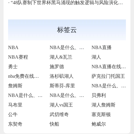
·
“48队赛制下世界杯黑马涌现的触发逻辑与风险演化路径”
标签云
NBA
NBA是什么、NBA直播、NBA在哪里直
NBA直播
NBA赛程
湖人&瓦兰
湖人
勇士
施罗德
NBA直播在线观看
nba免费在线高清直播
洛杉矶湖人
萨克拉门托国王
詹姆斯
斯蒂芬-库里
NBA是什么、NBA直播、NBA在哪里直
NBA是什么、NBA直播、NBA在哪里直
NBA是什么、NBA直播、湖人VS灰熊
贝弗利
马布里
湖人vs国王
湖人詹姆斯
公牛
武切维奇
塞克斯顿
东契奇
快船
鲍威尔