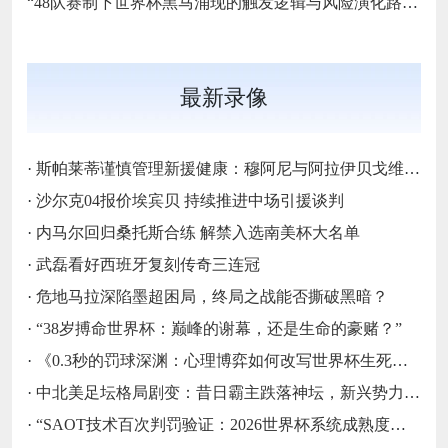
“48队赛制下世界杯黑马涌现的触发逻辑与风险演化路径”
最新录像
·
斯帕莱蒂谨慎管理新援健康：穆阿尼与阿拉伊贝戈维奇缺席尤文热身赛的战略考量‌
·
沙尔克04报价埃宾贝 持续推进中场引援谈判
·
内马尔回归桑托斯合练 解禁入选南美杯大名单
·
武磊看好西班牙复刻传奇三连冠
·
危地马拉深陷墨超困局，终局之战能否撕破黑暗？
·
“38岁搏命世界杯：巅峰的谢幕，还是生命的豪赌？”
·
《0.3秒的罚球深渊：心理博弈如何改写世界杯生死簿》
·
中北美足坛格局剧变：昔日霸主跌落神坛，新兴势力强势崛起
·
“SAOT技术百次判罚验证：2026世界杯系统成熟度的关键节点与演进路径”