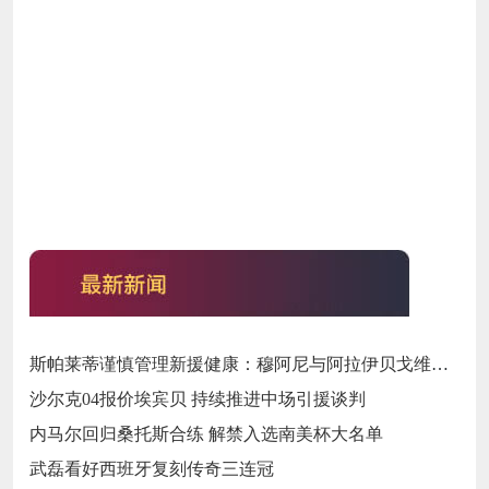
斯帕莱蒂谨慎管理新援健康：穆阿尼与阿拉伊贝戈维奇缺席尤文热身赛的战略考量‌
沙尔克04报价埃宾贝 持续推进中场引援谈判
内马尔回归桑托斯合练 解禁入选南美杯大名单
武磊看好西班牙复刻传奇三连冠