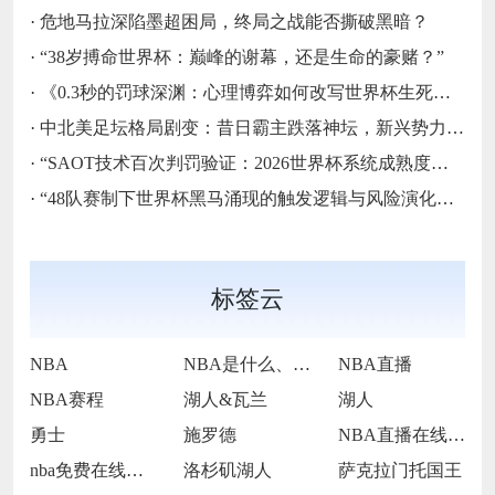
·
危地马拉深陷墨超困局，终局之战能否撕破黑暗？
·
“38岁搏命世界杯：巅峰的谢幕，还是生命的豪赌？”
·
《0.3秒的罚球深渊：心理博弈如何改写世界杯生死簿》
·
中北美足坛格局剧变：昔日霸主跌落神坛，新兴势力强势崛起
·
“SAOT技术百次判罚验证：2026世界杯系统成熟度的关键节点与演进路径”
·
“48队赛制下世界杯黑马涌现的触发逻辑与风险演化路径”
标签云
NBA
NBA是什么、NBA直播、NBA在哪里直
NBA直播
NBA赛程
湖人&瓦兰
湖人
勇士
施罗德
NBA直播在线观看
nba免费在线高清直播
洛杉矶湖人
萨克拉门托国王