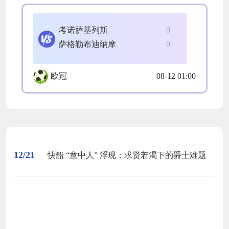
考诺萨基列斯
0
萨格勒布迪纳摩
0
欧冠
08-12 01:00
12/21
快船 “意中人” 浮现：求贤若渴下的爵士难题