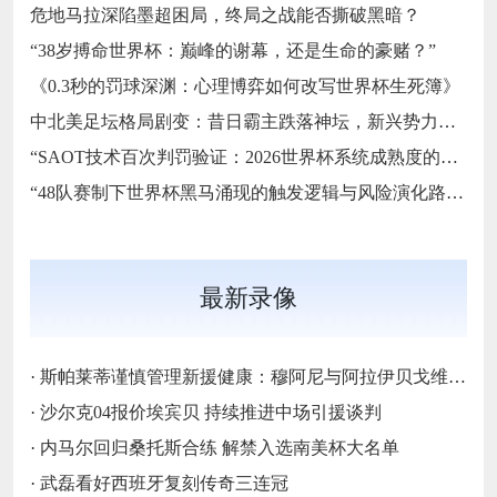
危地马拉深陷墨超困局，终局之战能否撕破黑暗？
“38岁搏命世界杯：巅峰的谢幕，还是生命的豪赌？”
《0.3秒的罚球深渊：心理博弈如何改写世界杯生死簿》
中北美足坛格局剧变：昔日霸主跌落神坛，新兴势力强势崛起
“SAOT技术百次判罚验证：2026世界杯系统成熟度的关键节点与演进路径”
“48队赛制下世界杯黑马涌现的触发逻辑与风险演化路径”
最新录像
·
斯帕莱蒂谨慎管理新援健康：穆阿尼与阿拉伊贝戈维奇缺席尤文热身赛的战略考量‌
·
沙尔克04报价埃宾贝 持续推进中场引援谈判
·
内马尔回归桑托斯合练 解禁入选南美杯大名单
·
武磊看好西班牙复刻传奇三连冠